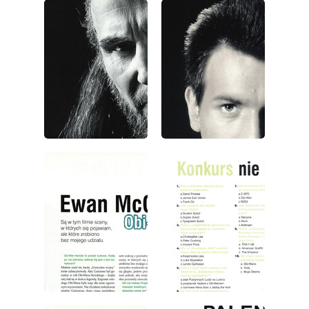
wydanie: 9/1999
wydanie: 9/1999
wydanie: 9/1999
wydanie: 9/1999