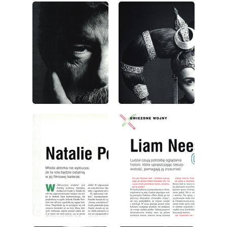
wydanie: 9/1999
wydanie: 9/1999
wydanie: 9/1999
wydanie: 9/1999