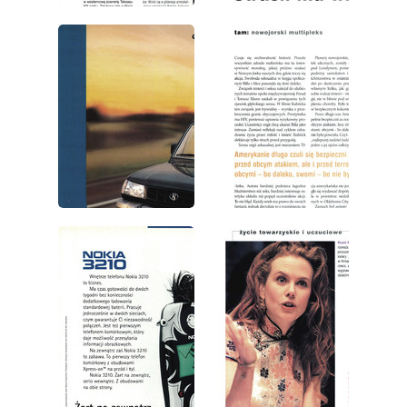
wydanie: 9/1999
wydanie: 9/1999
wydanie: 9/1999
wydanie: 9/1999