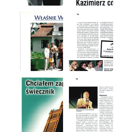
wydanie: 9/1999
wydanie: 9/1999
wydanie: 9/1999
wydanie: 9/1999