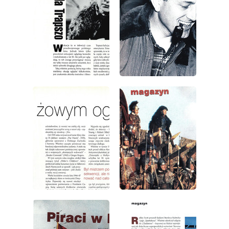
wydanie: 9/1999
wydanie: 9/1999
wydanie: 9/1999
wydanie: 9/1999