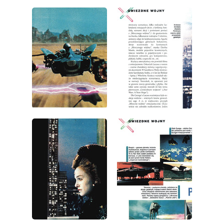
wydanie: 9/1999
wydanie: 9/1999
wydanie: 9/1999
wydanie: 9/1999