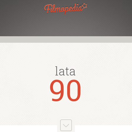
lata
lata
lata
lata
lata
lata
lata
lata
70
60
80
90
40
00
10