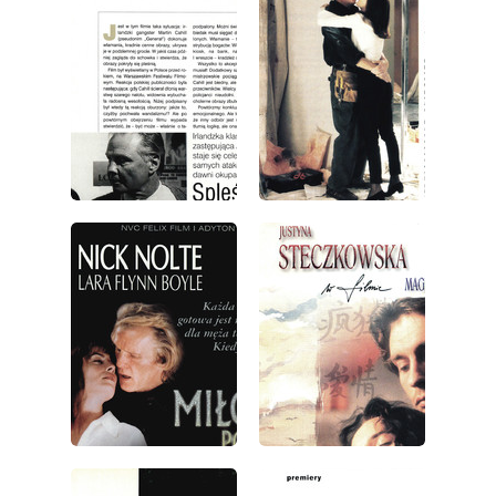
wydanie: 9/1999
wydanie: 9/1999
wydanie: 9/1999
wydanie: 9/1999