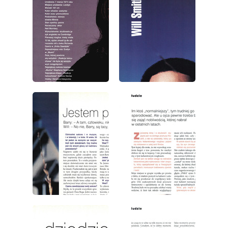
wydanie: 9/1999
wydanie: 9/1999
wydanie: 9/1999
wydanie: 9/1999