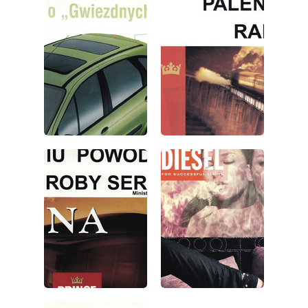
wydanie: 9/1999
wydanie: 9/1999
wydanie: 9/1999
wydanie: 9/1999