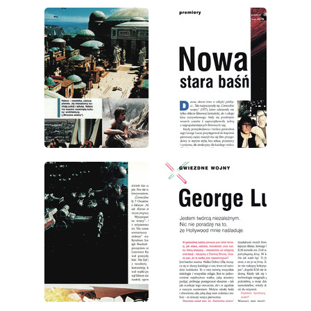
wydanie: 9/1999
wydanie: 9/1999
wydanie: 9/1999
wydanie: 9/1999