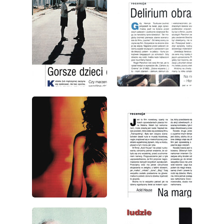
wydanie: 9/1999
wydanie: 9/1999
wydanie: 9/1999
wydanie: 9/1999