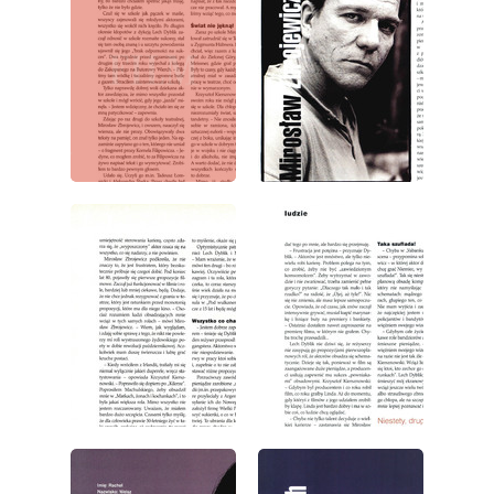
wydanie: 9/1999
wydanie: 9/1999
wydanie: 9/1999
wydanie: 9/1999