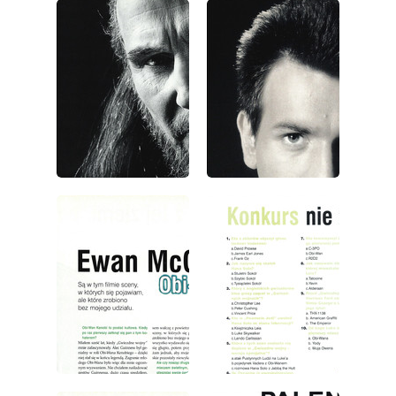
wydanie: 9/1999
wydanie: 9/1999
wydanie: 9/1999
wydanie: 9/1999