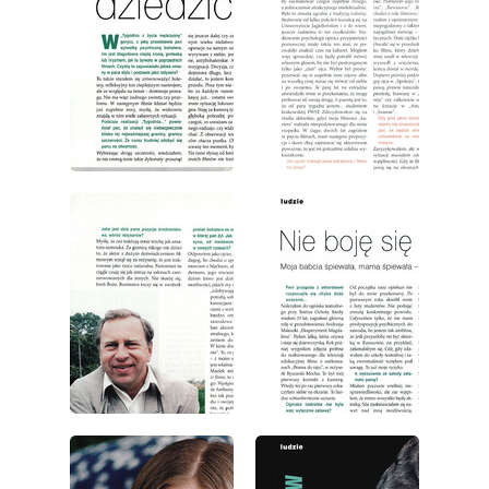
wydanie: 9/1999
wydanie: 9/1999
wydanie: 9/1999
wydanie: 9/1999