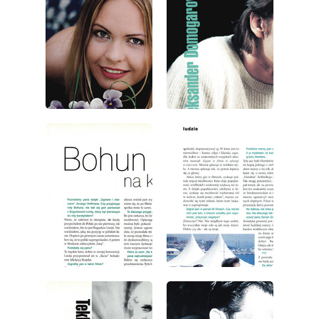
wydanie: 9/1999
wydanie: 9/1999
wydanie: 9/1999
wydanie: 9/1999