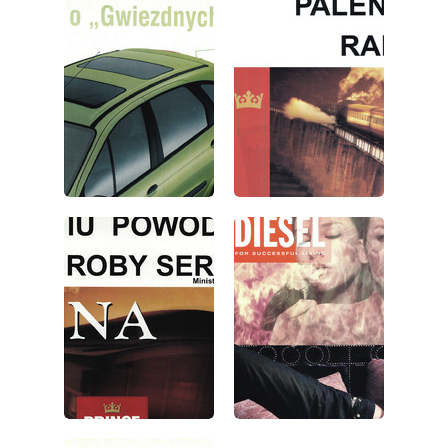
wydanie: 9/1999
wydanie: 9/1999
wydanie: 9/1999
wydanie: 9/1999