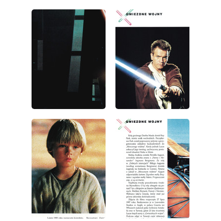
wydanie: 9/1999
wydanie: 9/1999
wydanie: 9/1999
wydanie: 9/1999