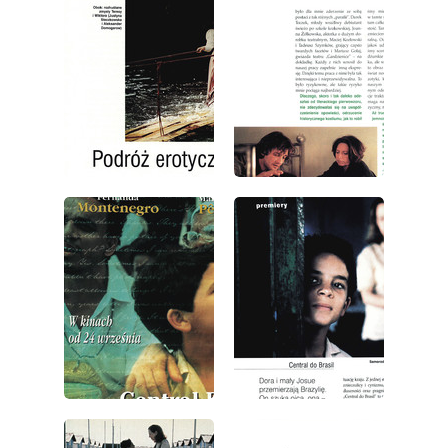
wydanie: 9/1999
wydanie: 9/1999
wydanie: 9/1999
wydanie: 9/1999