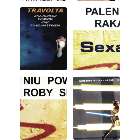
wydanie: 9/1999
wydanie: 9/1999
wydanie: 9/1999
wydanie: 9/1999