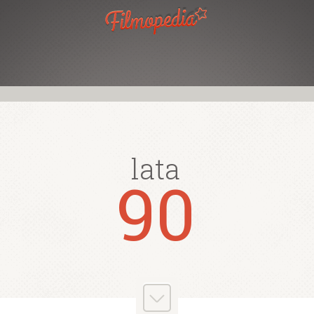
lata
lata
lata
lata
lata
lata
lata
lata
70
60
80
90
40
00
10