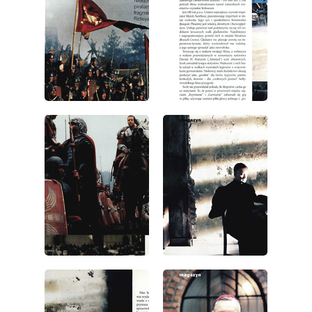
wydanie: 9/1999
wydanie: 9/1999
wydanie: 9/1999
wydanie: 9/1999