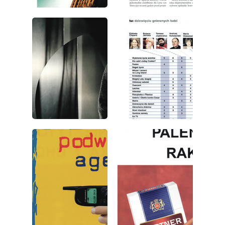
wydanie: 9/1999
wydanie: 9/1999
wydanie: 9/1999
wydanie: 9/1999
wydanie: 9/1999
wydanie: 9/1999