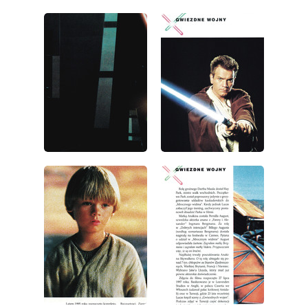
wydanie: 9/1999
wydanie: 9/1999
wydanie: 9/1999
wydanie: 9/1999