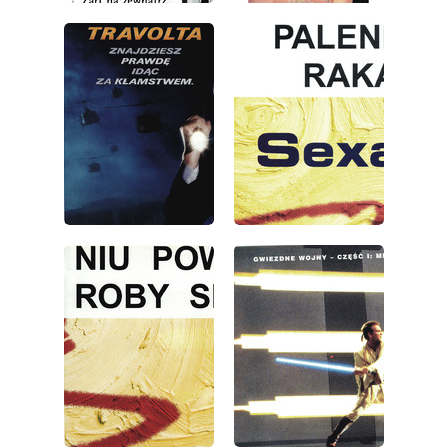
wydanie: 9/1999
wydanie: 9/1999
wydanie: 9/1999
wydanie: 9/1999