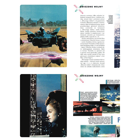
wydanie: 9/1999
wydanie: 9/1999
wydanie: 9/1999
wydanie: 9/1999