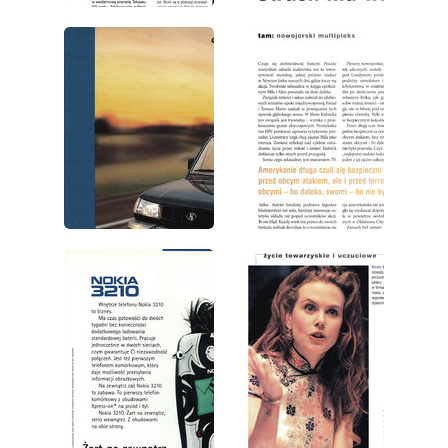
wydanie: 9/1999
wydanie: 9/1999
wydanie: 9/1999
wydanie: 9/1999