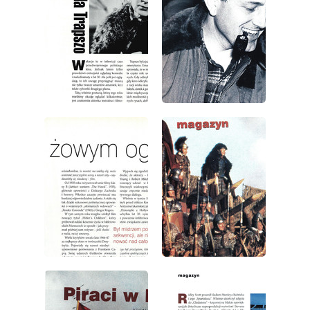
wydanie: 9/1999
wydanie: 9/1999
wydanie: 9/1999
wydanie: 9/1999