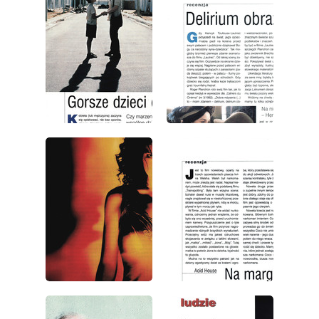
wydanie: 9/1999
wydanie: 9/1999
wydanie: 9/1999
wydanie: 9/1999