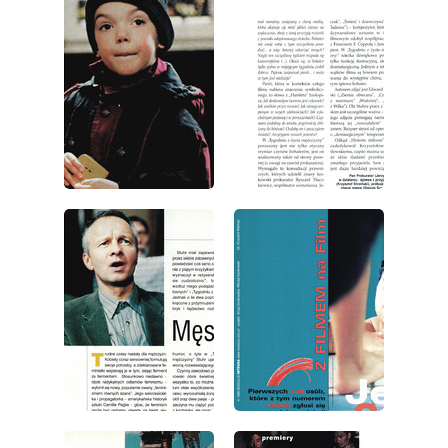
wydanie: 9/1999
wydanie: 9/1999
wydanie: 9/1999
wydanie: 9/1999