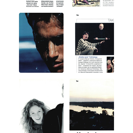
wydanie: 9/1999
wydanie: 9/1999
wydanie: 9/1999
wydanie: 9/1999