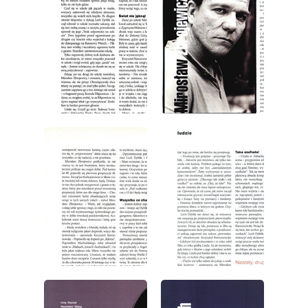
wydanie: 9/1999
wydanie: 9/1999
wydanie: 9/1999
wydanie: 9/1999