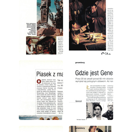
wydanie: 9/1999
wydanie: 9/1999
wydanie: 9/1999
wydanie: 9/1999