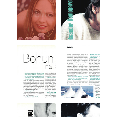
wydanie: 9/1999
wydanie: 9/1999
wydanie: 9/1999
wydanie: 9/1999