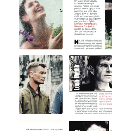
wydanie: 9/1999
wydanie: 9/1999
wydanie: 9/1999
wydanie: 9/1999