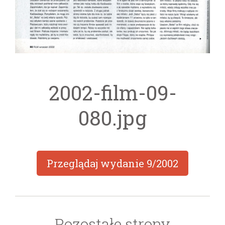
2002-film-09-
080.jpg
Przeglądaj wydanie
9/2002
Pozostałe strony