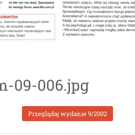
m-09-006.jpg
Przeglądaj wydanie
9/2002