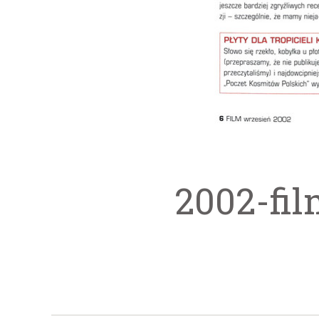
2002-fil