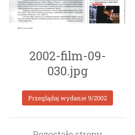
2002-film-09-
030.jpg
Przeglądaj wydanie
9/2002
Pozostałe strony