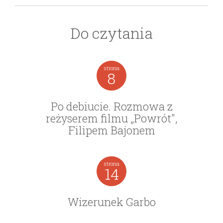
Do czytania
strona
8
wydanie: 33/1978
wydanie: 33/1978
Po debiucie. Rozmowa z
reżyserem filmu „Powrót",
Filipem Bajonem
strona
14
Wizerunek Garbo