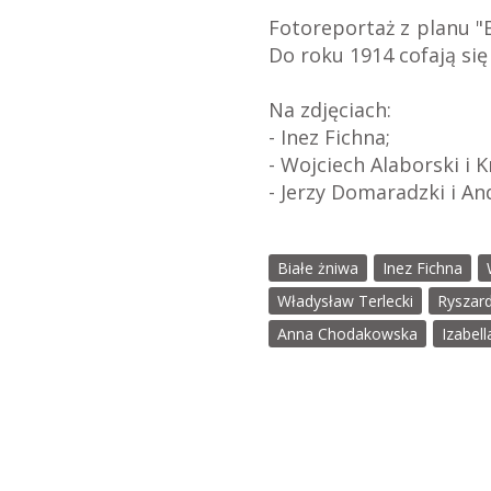
Fotoreportaż z planu "
Do roku 1914 cofają się
Na zdjęciach:
- Inez Fichna;
- Wojciech Alaborski i K
- Jerzy Domaradzki i An
Białe żniwa
Inez Fichna
Władysław Terlecki
Ryszar
Anna Chodakowska
Izabel