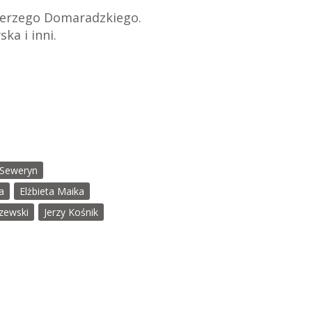
 Jerzego Domaradzkiego.
ka i inni.
 Seweryn
a
Elżbieta Maika
zewski
Jerzy Kośnik