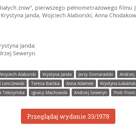
Białych żniw", pierwszego pełnometrażowego filmu
 Krystyna Janda, Wojciech Alaborski, Anna Chodakows
rystyna Janda;
drzej Seweryn.
Wojciech Alaborski
Krystyna Janda
Jerzy Domaradzki
Andrzej
d Lenczewski
Teresa Barska
Anna Adamek
Krystyna Łukiańsk
la Teleżyńska
Ignacy Machowski
Andrzej Seweryn
Piotr Fronc
Przeglądaj wydanie
33/1978