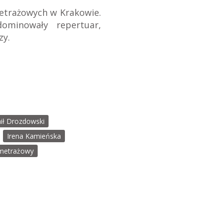
etrażowych w Krakowie.
ominowały repertuar,
zy.
ł Drozdowski
Irena Kamieńska
ometrażowy