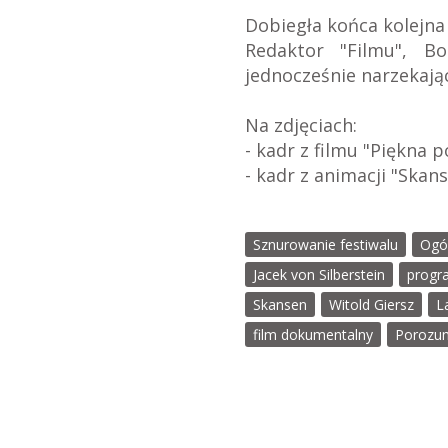
Dobiegła końca kolejn
Redaktor "Filmu", B
jednocześnie narzekaj
Na zdjęciach:
- kadr z filmu "Piękna 
- kadr z animacji "Skan
Sznurowanie festiwalu
Ogó
Jacek von Silberstein
progr
Skansen
Witold Giersz
L
film dokumentalny
Porozum