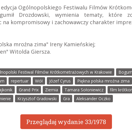
a edycja Ogólnopolskiego Festiwalu Filmów Krótkom
ogumił Drozdowski, wymienia tematy, które zd
ąc na kompromisowy i zachowawczy charakter impre
polska mroźna zima" Ireny Kamieńskiej;
sen" Witolda Giersza.
lnopolski Festiwal Filmów Krótkometrażowych w Krakowie
Bogumi
am
repertuar
Wół
Józef Cyrus
Piękna polska mroźna zima
ajkonik
Grand Prix
Ziemia
Tamara Sołoniewicz
film krótk
ienie
Krzysztof Gradowski
Gra
Aleksander Oczko
Przeglądaj wydanie
33/1978