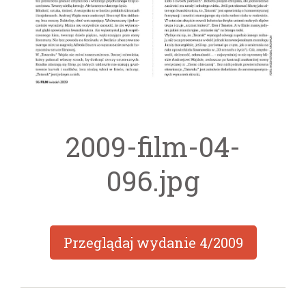
2009-film-04-
096.jpg
Przeglądaj wydanie
4/2009