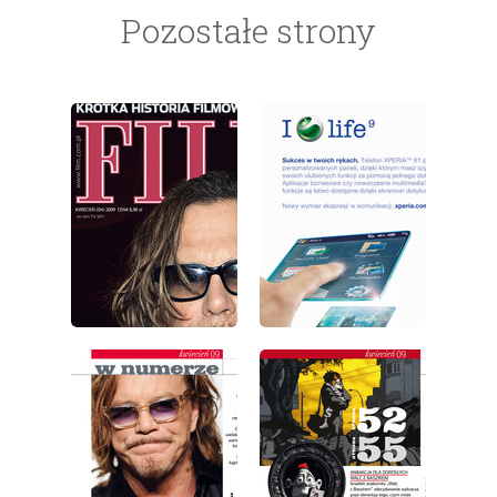
Pozostałe strony