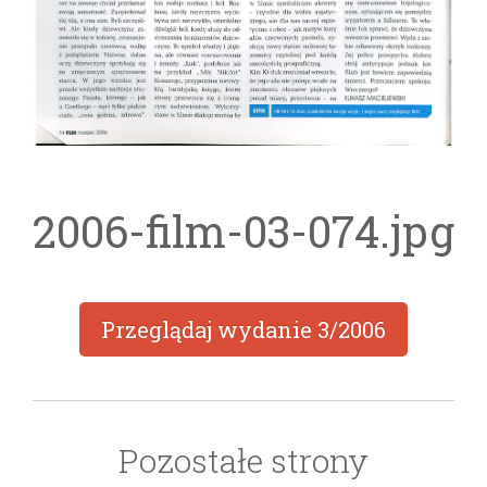
2006-film-03-074.jpg
Przeglądaj wydanie
3/2006
Pozostałe strony