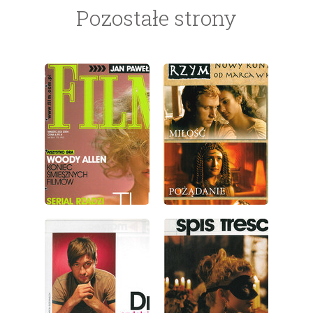
Pozostałe strony