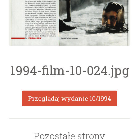
1994-film-10-024.jpg
Przeglądaj wydanie
10/1994
Pozostałe strony