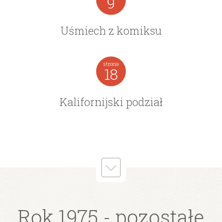
9
Uśmiech z komiksu
strona
18
Kalifornijski podział
Rok 1975
- pozostałe