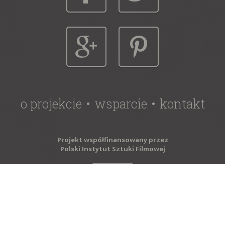
o projekcie
wsparcie
kontakt
Projekt współfinansowany przez