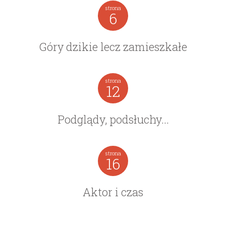
strona
6
wydanie: 1/1975
wydanie: 1/1975
Góry dzikie lecz zamieszkałe
strona
12
Podglądy, podsłuchy...
strona
16
Aktor i czas