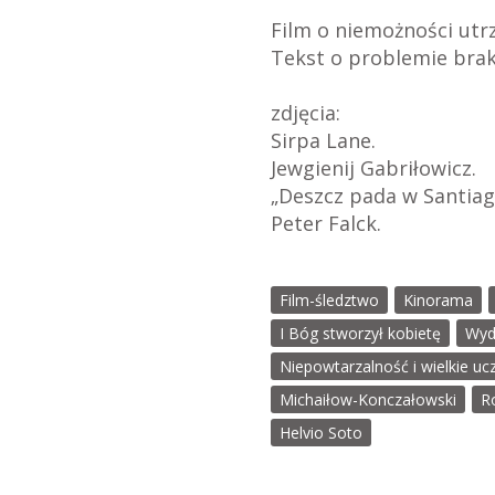
Film o niemożności utr
Tekst o problemie brak
zdjęcia:
Sirpa Lane.
Jewgienij Gabriłowicz.
„Deszcz pada w Santiag
Peter Falck.
Film-śledztwo
Kinorama
I Bóg stworzył kobietę
Wyd
Niepowtarzalność i wielkie uc
Michaiłow-Konczałowski
R
Helvio Soto