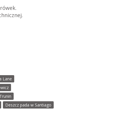
mrówek.
hnicznej.
a Lane
owicz
Trunin
Deszcz pada w Santiago