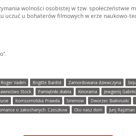
zymania wolności osobistej w tzw. społeczeństwie 
u uczuć u bohaterów filmowych w erze naukowo-tec
o”.
Roger Vadim
Brigitte Bardot
Zamordowana dziewczyna
Sirp
awnictwo Stock
Pamiętniki diabła
Kinorama
Jewgienij Gabrił
zucie
Komsomolska Prawda
Smirnow
Dworzec Białoruski
omance o zakochanych. Czeszkow
Oto nasz dom
Jurij Rajzman