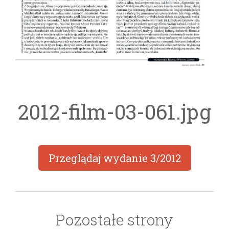
2012-film-03-061.jpg
Przeglądaj wydanie
3/2012
Pozostałe strony