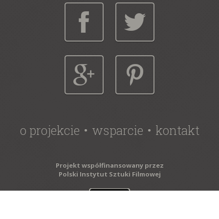
o projekcie
wsparcie
kontakt
Projekt współfinansowany przez