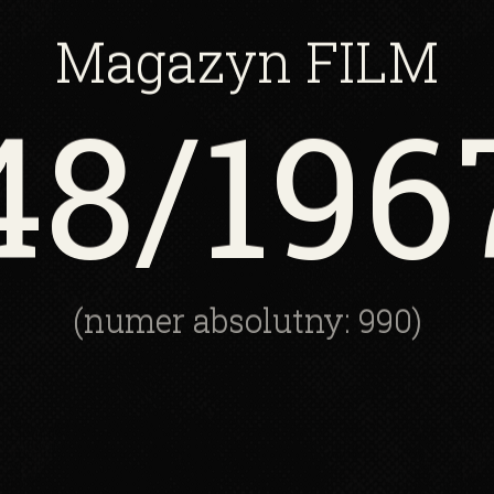
Magazyn
FILM
48
/196
(numer absolutny: 990)