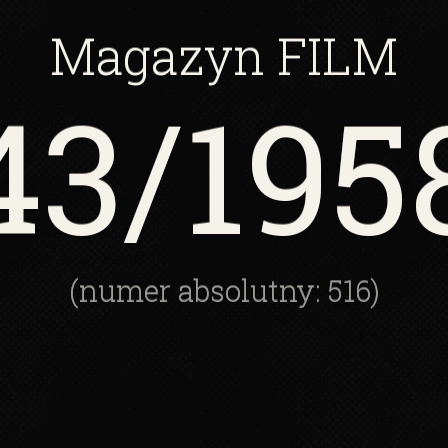
Magazyn
FILM
43
/195
(numer absolutny: 516)