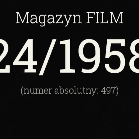
Magazyn
FILM
24
/195
(numer absolutny: 497)