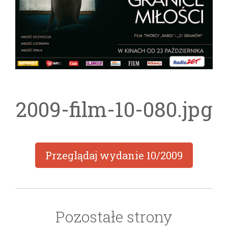
2009-film-10-080.jpg
Przeglądaj wydanie
10/2009
Pozostałe strony