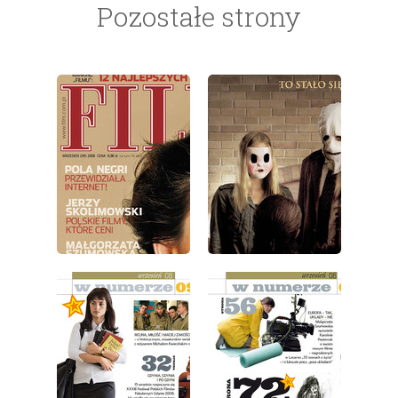
Pozostałe strony