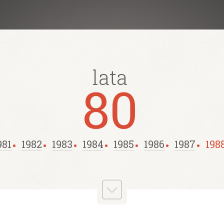
lata
lata
0
0
80
5
5
67
981
1956
1976
1968
1982
1957
1977
1969
1983
1946
1958
1978
1984
1947
1990
1959
1979
1985
1948
1991
1986
1949
2000
1992
1987
2001
1993
2010
198
2
1
2