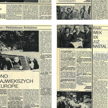
: 15/1988
wydanie: 15/1988