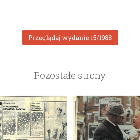
Przeglądaj wydanie
15/1988
Pozostałe strony