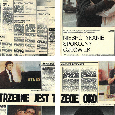
: 15/1988
wydanie: 15/1988