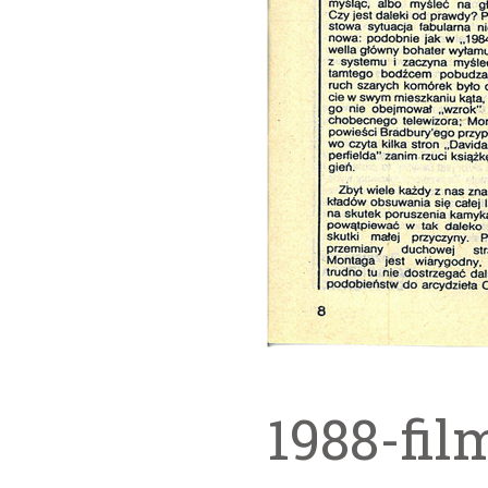
1988-fil