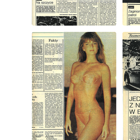
wydanie: 15/1988
wydanie