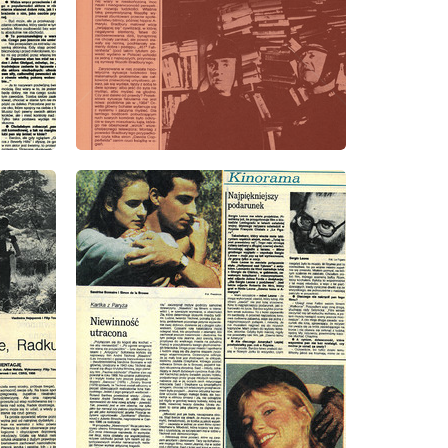
wydanie: 15/1988