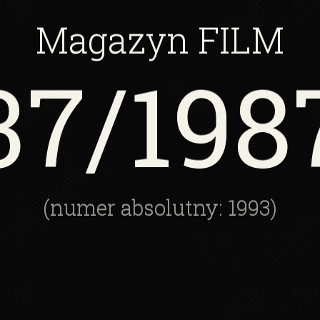
Magazyn
FILM
37
/198
(numer absolutny: 1993)