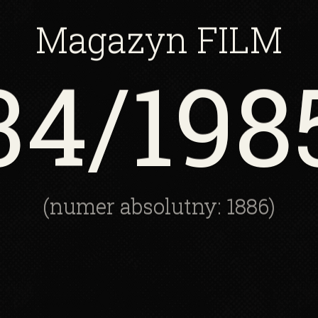
Magazyn
FILM
34
/198
(numer absolutny: 1886)