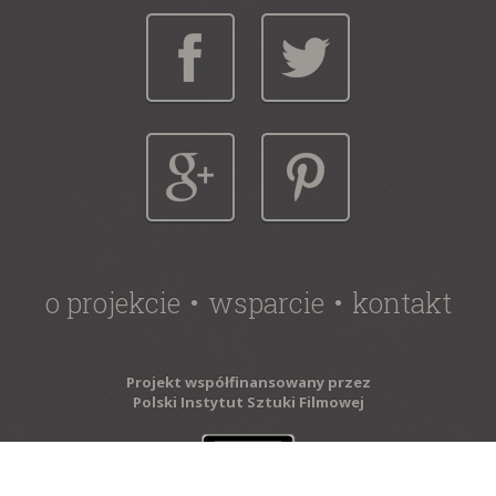
o projekcie
wsparcie
kontakt
Projekt współfinansowany przez