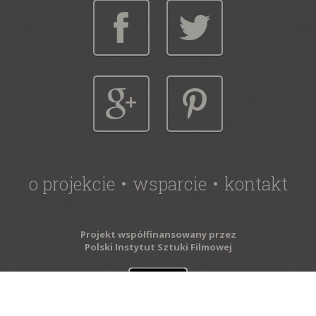
o projekcie
wsparcie
kontakt
Projekt współfinansowany przez