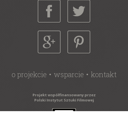
o projekcie
wsparcie
kontakt
Projekt współfinansowany przez