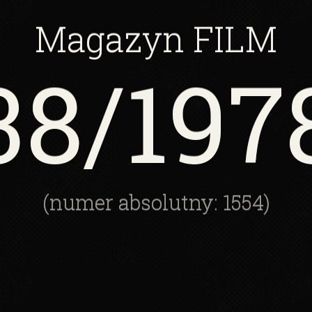
Magazyn
FILM
38
/197
(numer absolutny: 1554)