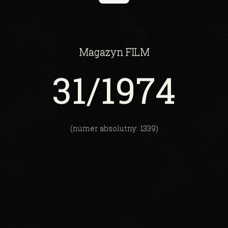
Magazyn
FILM
31
/1974
(numer absolutny: 1339)