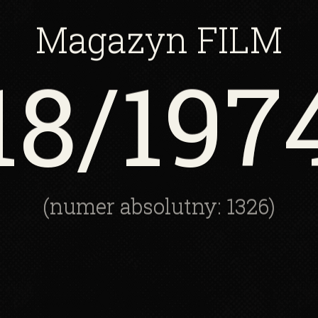
Magazyn
FILM
18
/197
(numer absolutny: 1326)