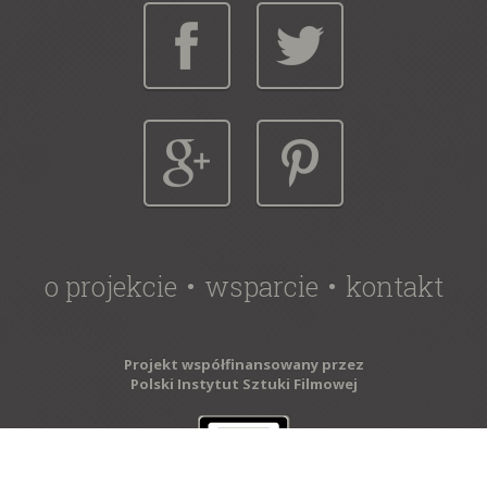
o projekcie
wsparcie
kontakt
Projekt współfinansowany przez