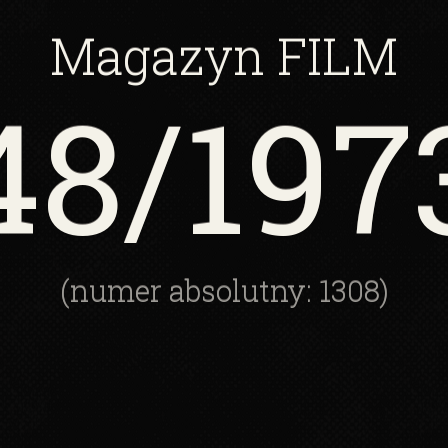
Magazyn
FILM
48
/197
(numer absolutny: 1308)