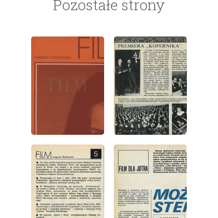
Pozostałe strony