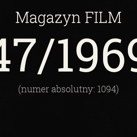
Magazyn
FILM
47
/196
(numer absolutny: 1094)