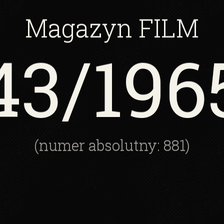
Magazyn
FILM
43
/196
(numer absolutny: 881)