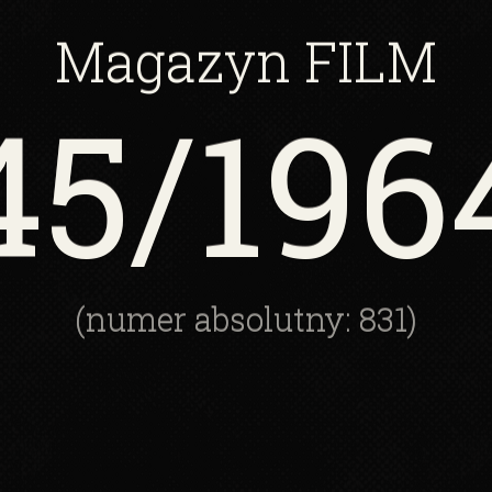
Magazyn
FILM
45
/196
(numer absolutny: 831)