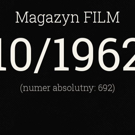
Magazyn
FILM
10
/196
(numer absolutny: 692)