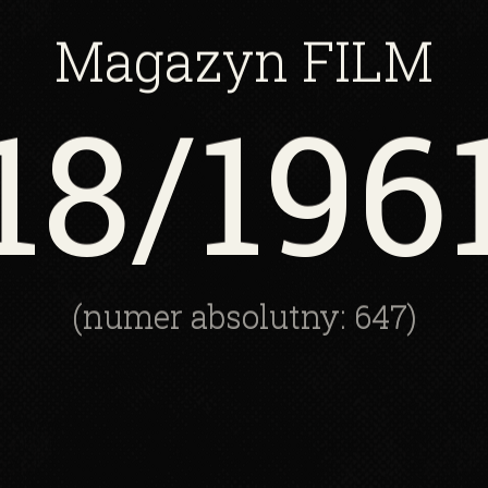
Magazyn
FILM
18
/196
(numer absolutny: 647)