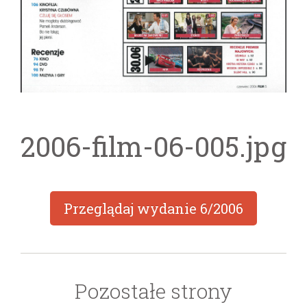
2006-film-06-005.jpg
Przeglądaj wydanie
6/2006
Pozostałe strony