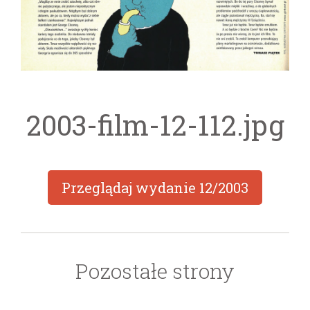
2003-film-12-112.jpg
Przeglądaj wydanie
12/2003
Pozostałe strony