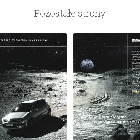
Pozostałe strony