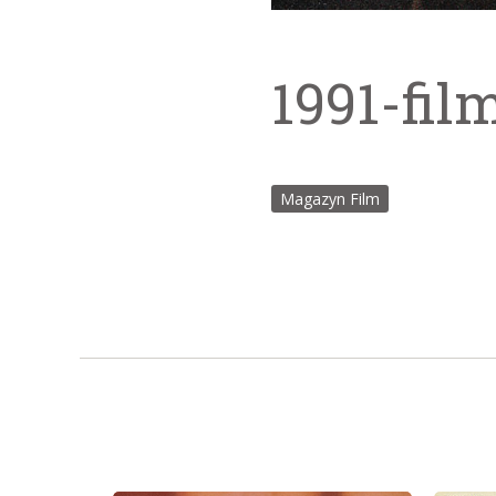
1991-fil
Magazyn Film