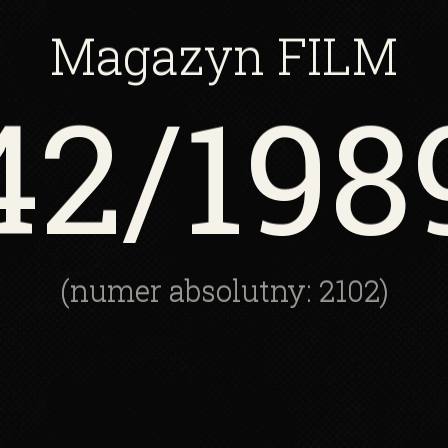
Magazyn
FILM
42
/198
(numer absolutny: 2102)