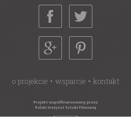
o projekcie
wsparcie
kontakt
Projekt współfinansowany przez