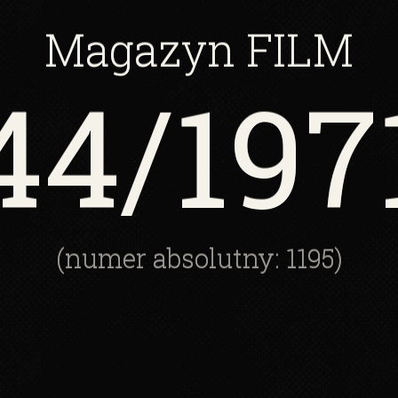
Magazyn
FILM
44
/197
(numer absolutny: 1195)