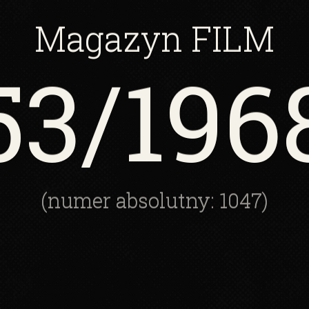
Magazyn
FILM
53
/196
(numer absolutny: 1047)