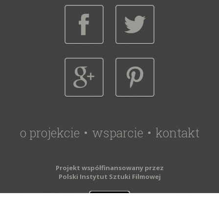
o projekcie
wsparcie
kontakt
Projekt współfinansowany przez